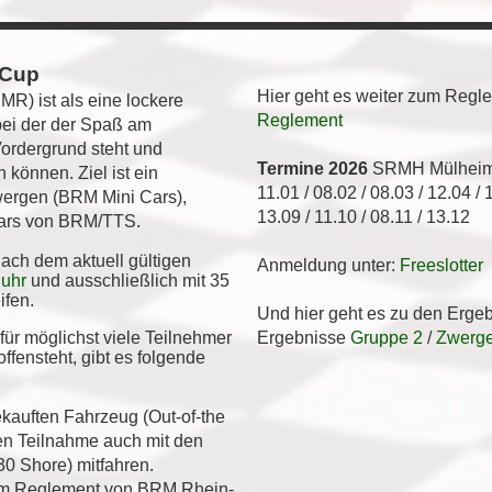
 Cup
Hier geht es weiter zum Regl
R) ist als eine lockere
Reglement
bei der der Spaß am
ordergrund steht und
Termine 2026
SRMH Mülhei
 können. Ziel ist ein
11.01 / 08.02 / 08.03 / 12.04 / 
wergen (BRM Mini Cars),
13.09 / 11.10 / 08.11 / 13.12
cars von BRM/TTS.
ach dem aktuell gültigen
Anmeldung unter:
Freeslotter
uhr
und ausschließlich mit 35
ifen.
Und hier geht es zu den Erge
für möglichst viele Teilnehmer
Ergebnisse
Gruppe 2
/
Zwerg
ffensteht, gibt es folgende
kauften Fahrzeug (Out-of-the
ten Teilnahme auch mit den
(30 Shore) mitfahren.
dem Reglement von BRM Rhein-