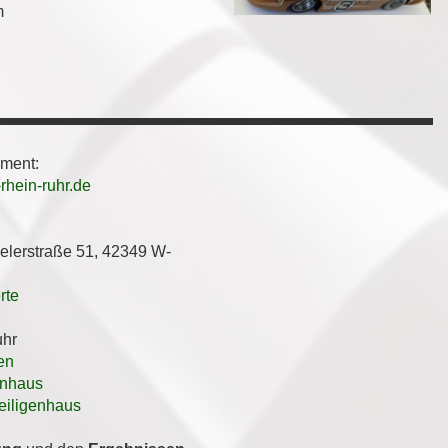
m
ement:
hein-ruhr.de
lerstraße 51, 42349 W-
rte
uhr
en
enhaus
Heiligenhaus