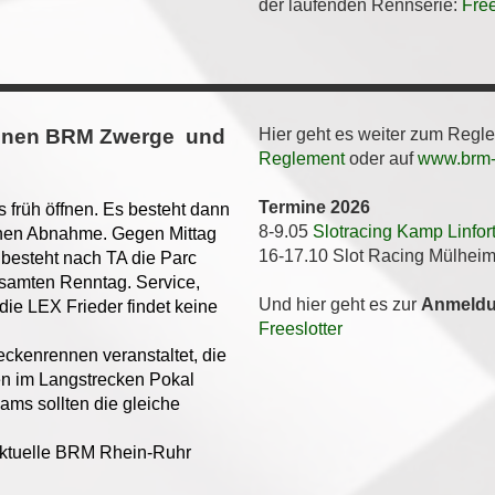
der laufenden Rennserie:
Free
nnen BRM Zwerge und
Hier geht es weiter zum Regl
Reglement
oder auf
www.brm-r
Termine 2026
früh öffnen. Es besteht dann
8-9.05
Slotracing Kamp Linfor
schen Abnahme. Gegen Mittag
16-17.10 Slot Racing Mülhei
s besteht nach TA die Parc
samten Renntag. Service,
Und hier geht es zur
Anmeld
die LEX Frieder findet keine
Freeslotter
ckenrennen veranstaltet, die
en im Langstrecken Pokal
eams sollten die gleiche
 aktuelle BRM Rhein-Ruhr