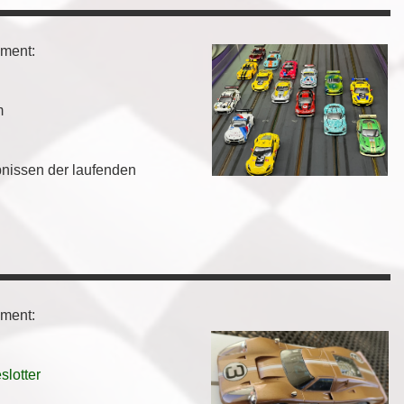
ement:
m
bnissen der laufenden
ement:
slotter