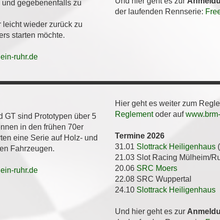
Und hier geht es zur
Anmeld
n und gegebenenfalls zu
der laufenden Rennserie:
Free
leicht wieder zurück zu
s starten möchte.
ein-ruhr.de
Hier geht es weiter zum Regl
Reglement
oder auf
www.brm-r
rd GT sind Prototypen über 5
nnen in den frühen 70er
Termine 2026
rten eine Serie auf Holz- und
31.01
Slottrack Heiligenhaus
(
len Fahrzeugen.
21.03 Slot Racing Mülheim/R
20.06
SRC Moers
ein-ruhr.de
22.08 SRC Wuppertal
24.10
Slottrack Heiligenhaus
Und hier geht es zur
Anmeld