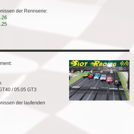
bnissen der Rennserie:
.26
.25
ement:
m
 GT40 / 05.05 GT3
bnissen der laufenden