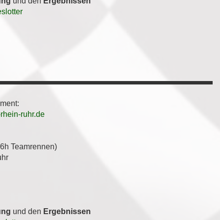
ung
und den
Ergebnissen
slotter
ement:
hein-ruhr.de
6h Teamrennen)
uhr
ung
und den
Ergebnissen