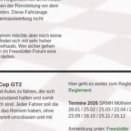
en der Rennleitung vor dem
den. Diese Fahrzeuge
Rennauswertung nicht
fahren möchte aber noch keine
indet sich mit sehr hoher
Leihauto. Wer sicher gehen
 im Freeslotter Forum eine
stellen.
 Cup GT2
Hier geht es weiter zum Regl
Reglement
t Autos zu fahren, die sich
szustand halten und somit
Termine 2026
SRMH Mülhei
h sind. Jeder Fahrer soll die
28.01 / 25.02 / 25.03 / 22.04 / 
̈r das Rennen haben, ohne
23.09 / 28.10 / 25.11 / 16.12
mplett umzubauen und mit
Anmeldung unter:
Freeslotter