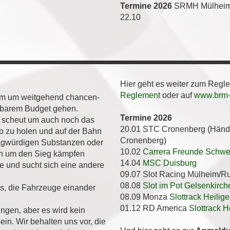
Termine 2026
SRMH Mülhei
22.10
Hier geht es weiter zum Regl
Reglement
oder auf
www.brm-r
llem um weitgehend chancen-
etbarem Budget gehen.
Termine 2026
 scheut um auch noch das
20.01 STC Cronenberg (Hände
to zu holen und auf der Bahn
Cronenberg)
ragwürdigen Substanzen oder
10.02
Carrera Freunde Schwe
en um den Sieg kämpfen
14.04
MSC Duisburg
e und sucht sich eine andere
09.07 Slot Racing Mülheim/R
08.08
Slot im Pot Gelsenkirch
es, die Fahrzeuge einander
08.09 Monza
Slottrack Heilig
01.12 RD America
Slottrack 
ingen, aber es wird kein
sein. Wir behalten uns vor, die