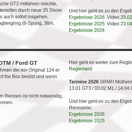
che GT2 mitfahren möchte,
nterreifen durch neue 35 Shore
Und hier geht es zu den Erge
s auch sofort losgehen.
Ergebnisse 2026
Video
25.02
gbergring (6-Spurig, 36m,
Ergebnisse 2025
Video
23.04
Ergebnisse 2024
 DTM / Ford GT
Hier geht es weiter zum Regl
Reglement
ehmen der ein Original 124 er
of the Box besitzt und wenn
Termine 2026
SRMH Mülhei
13.01 GT3 / 03.02 M1 / 14.04
m Rennen ist nicht notwendig,
Und hier geht es zu den Erge
Rennen.
Rennserie:
Ergebnisse 2026
Ergebnisse 2025