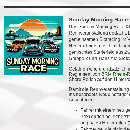
Sunday Morning Race
Das Sunday Morning Race (SM
Rennveranstaltung gedacht, 
gemeinsamen Slotracing im V
Neueinsteiger gleich mitfahren
gemischtes Starterfeld aus Z
Gruppe 2 und Trans AM Slot
Gefahren wird grundsätzlich n
Reglement von
BRM Rhein-R
Shore Reifen auf den Hinterre
Damit die Rennveranstaltung 
ins besonders Neueinsteiger o
Ausnahmen:
Fahrer mit einem neu ge
Box) dürfen bei der ers
originalen Hinterreifen 
Fahrzeuge, die nicht 