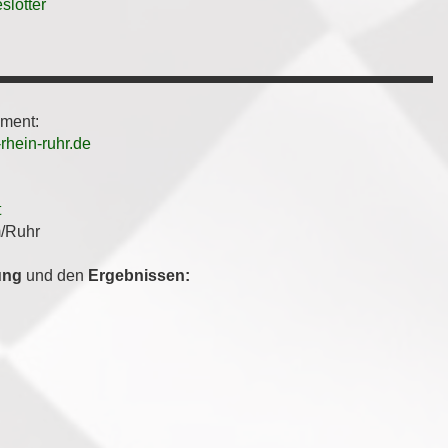
slotter
ement:
hein-ruhr.de
t
m/Ruhr
ung
und den
Ergebnissen: