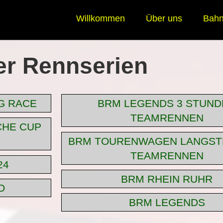
Willkommen
Über uns
Bah
er Rennserien
G RACE
BRM LEGENDS 3 STUND
TEAMRENNEN
CHE CUP
BRM TOURENWAGEN LANGS
TEAMRENNEN
24
BRM RHEIN RUHR
O
BRM LEGENDS